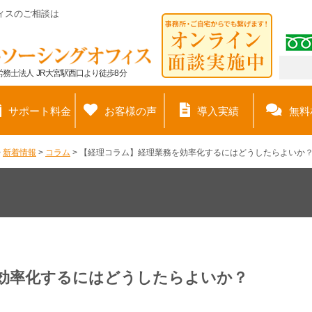
ィスのご相談は
務士法人 JR大宮駅西口より徒歩8分
サポート料金
お客様の声
導入実績
無料
>
新着情報
>
コラム
>
【経理コラム】経理業務を効率化するにはどうしたらよいか
効率化するにはどうしたらよいか？