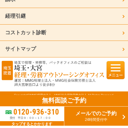
経理引継
コストカット診断
サイトマップ
Copyright(C)MMG税理士法人・MMG社会保険労務士法人 All Rights Reserved.
無料面談ご予約
モバイル
PC
0120-936-310
メールでのご予約
受付 平日９：００～１７：００
24時間受付中
タップするとかかります