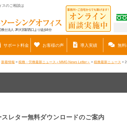
ィスのご相談は
務士法人 JR大宮駅西口より徒歩8分
サポート料金
お客様の声
導入実績
無料
>
新着情報
>
税務・労務最新ニュース＜MMG News Letter＞
>
税務最新ニュース
>
ュースレター無料ダウンロードのご案内