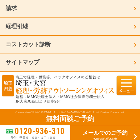
請求
経理引継
コストカット診断
サイトマップ
Copyright(C)MMG税理士法人・MMG社会保険労務士法人 All Rights Reserved.
無料面談ご予約
モバイル
PC
0120-936-310
メールでのご予約
受付 平日９：００～１７：００
24時間受付中