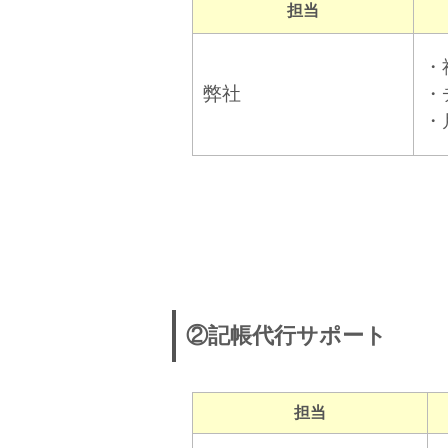
担当
・
弊社
・
・
②記帳代行サポート
担当