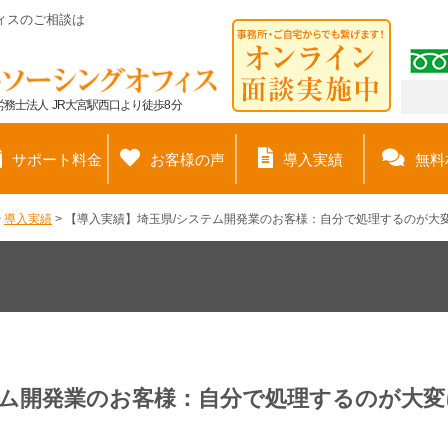
ィスのご相談は
務士法人 JR大宮駅西口より徒歩8分
サポート料金
お客様の声
導入実績
無料
>
導入実績
>
【導入実績】埼玉県/システム開発業のお客様：自分で処理するのが大
テム開発業のお客様：自分で処理するのが大