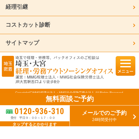
経理引継
コストカット診断
サイトマップ
Copyright(C)MMG税理士法人・MMG社会保険労務士法人 All Rights Reserved.
無料面談ご予約
モバイル
PC
0120-936-310
メールでのご予約
受付 平日９：００～１７：００
24時間受付中
タップするとかかります