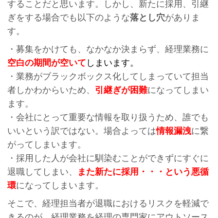
することだと思います。しかし、新たに採用、引継
ぎをする場合でも以下のような
落とし穴
がありま
す。
・募集をかけても、なかなか決まらず、経理業務に
空白の期間が空いて
しまいます
。
・業務がブラックボックス化してしまっていて担当
者しかわからいため、
引継ぎが困難
になってしまい
ます。
・会社にとって重要な情報を取り扱うため、誰でも
いいという訳ではない。場合よっては
情報漏洩
に繋
がってしまいます。
・採用した人が会社に馴染むことができずにすぐに
退職してしまい、
また新たに採用・・・という悪循
環
になってしまいます。
そこで、経理担当者が退職におけるリスクを軽減で
きるのが、経理業務を経理の専門家にアウトソース